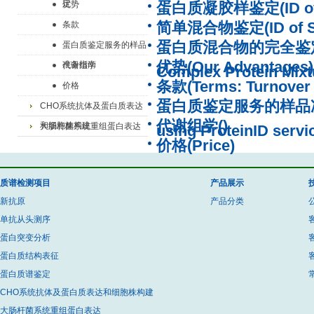
定
优势
蛋白质凝胶样鉴定(ID of G
简单混合物鉴定(ID of Simp
条款
蛋白质混合物的完全鉴定(Com
蛋白质鉴定服务的样品
优势(Our Advantages)
准备指南
代谢组学
Complex Protein Mixt
条款(Terms: Turnover 
价格
蛋白质鉴定服务的样品准备指南
CHO系统抗体及蛋白质表达
代谢组学()
和细胞株构建
大肠杆菌系统重组蛋白表达
using ProteinID servi
价格(Price)
质谱检测项目
产品展示
新抗原
产品分类
单抗从头测序
蛋白突变分析
蛋白质结构表征
蛋白质谱鉴定
CHO系统抗体及蛋白质表达和细胞株构建
大肠杆菌系统重组蛋白表达