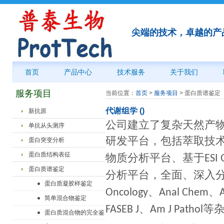
尖端的技术，卓越的产
首页
产品中心
技术服务
关于我们
服务项目
当前位置：
首页
>
服务项目
>
蛋白质谱鉴定
代谢组学 ()
新抗原
公司建立了复杂天然产
单抗从头测序
研发平台，包括萃取技
蛋白突变分析
蛋白质结构表征
物质分析平台、基于
ESI
蛋白质谱鉴定
分析平台，全面、深入
蛋白质凝胶样鉴定
、
、
Oncology
Anal Chem
简单混合物鉴定
、
等
FASEB J
Am J Pathol
蛋白质混合物的完全鉴